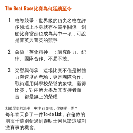
The Boat Race
比賽為何延續至今
校際競爭：世界級的頂尖名校在許
多領域上本身就存在競爭關係，划
船比賽當然也成為其中一項，可說
是菁英與菁英的競爭
象徵「英倫精神」：講究耐力、紀
律、團隊合作、不屈不撓。
榮譽與傳承：這場比賽不僅是對體
力與速度的考驗，更是團隊合作、
戰術運用與學校榮譽的象徵。贏得
比賽，對兩所大學及其支持者而
言，都是無上的榮耀
划破歷史的浪潮：牛津 vs 劍橋，你挺哪一隊？
每年春天多了一件To-do List，在倫敦的
朋友千萬別錯過到泰晤士河見證這場刺
激賽事的機會。