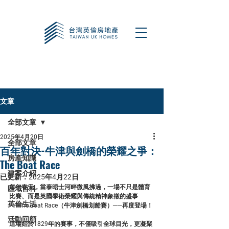
文章
全部文章
2025年4月20日
全部文章
百年對決-牛津與劍橋的榮耀之爭：
房產知識
The Boat Race
建案介紹
已更新：
2025年4月22日
每年春天，當泰晤士河畔微風拂過，一場不只是體育
區域百科
比賽、而是英國學術榮耀與傳統精神象徵的盛事
英倫生活
──
The Boat Race（牛津劍橋划船賽）
──再度登場！
活動回顧
這場始於1829年的賽事，不僅吸引全球目光，更凝聚