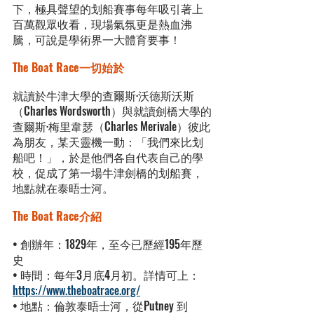
下，極具聲望的划船賽事每年吸引著上
百萬觀眾收看，現場氣氛更是熱血沸
騰，可說是學術界一大體育要事！
The Boat Race一切始於
就讀於牛津大學的查爾斯·沃德斯沃斯
（Charles Wordsworth）與就讀劍橋大學的
查爾斯·梅里韋瑟（Charles Merivale）彼此
為朋友，某天靈機一動：「我們來比划
船吧！」，於是他們各自代表自己的學
校，促成了第一場牛津劍橋的划船賽，
地點就在泰晤士河。
The Boat Race介紹
• 創辦年：1829年，至今已歷經195年歷
史
• 時間：每年3月底4月初。詳情可上：
https://www.theboatrace.org/
• 地點：倫敦泰晤士河，從Putney 到 