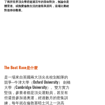
了兩所世界頂尖學府超過百年的宿命對決，無論你是
體育迷、或熱愛倫敦生活的遊客與居民，這場比賽絕
對值得你觀看。
The Boat Race是什麼
是一場來自英國兩大頂尖名校划船隊的
競爭─牛津大學（Oxford University） 劍橋
大學（Cambridge University）。雙方實力
堅強，參賽者都是頂尖運動員，甚至有
些還曾參加過奧運，經過數月的密集訓
練，每年就在倫敦塞晤士河上一決高