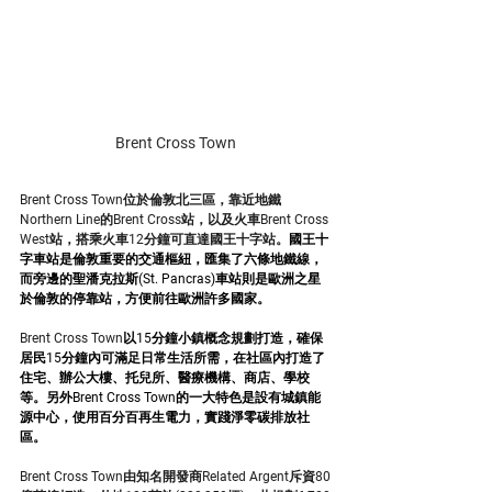
Brent Cross Town
Brent Cross Town位於倫敦北三區，靠近地鐵
Northern Line的Brent Cross站，以及火車Brent Cross 
West站，搭乘火車12分鐘可直達國王十字站。
國王十
字車站是倫敦重要的交通樞紐，匯集了六條地鐵線，
而旁邊的聖潘克拉斯(St. Pancras)車站則是歐洲之星
於倫敦的停靠站，方便前往歐洲許多國家。
Brent Cross Town
以15分鐘小鎮概念規劃打造，確保
居民15分鐘內可滿足日常生活所需，在社區內打造了
住宅、辦公大樓、托兒所、醫療機構、商店、學校
等。另外Brent Cross Town的一大特色是設有城鎮能
源中心，使用百分百再生電力，實踐淨零碳排放社
區。
Brent Cross Town由知名開發商Related Argent斥資80