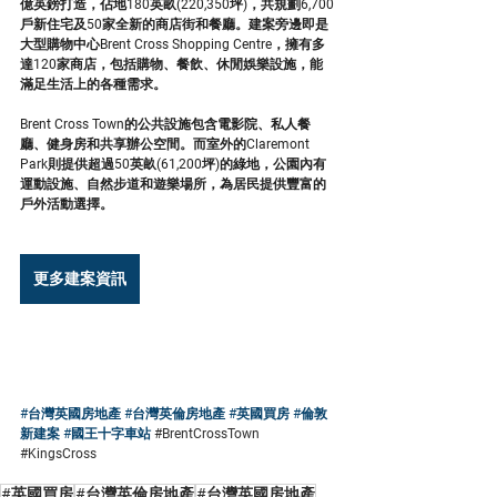
億英鎊打造，佔地180英畝(220,350坪)，共規劃6,700
戶新住宅及50家全新的商店街和餐廳。建案旁邊即是
大型購物中心Brent Cross Shopping Centre，擁有多
達120家商店，包括購物、餐飲、休閒娛樂設施，能
滿足生活上的各種需求。
Brent Cross Town的公共設施包含電影院、私人餐
廳、健身房和共享辦公空間。而室外的Claremont 
Park則提供超過50英畝(61,200坪)的綠地，公園內有
運動設施、自然步道和遊樂場所，為居民提供豐富的
戶外活動選擇。
更多建案資訊
#台灣英國房地產
#台灣英倫房地產
#英國買房
#倫敦
新建案
#國王十字車站
#BrentCrossTown
#KingsCross
#英國買房
#台灣英倫房地產
#台灣英國房地產