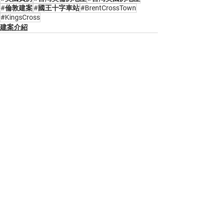
#倫敦建案
#國王十字車站
#BrentCrossTown
#KingsCross
建案介紹
查看全部
最新文章