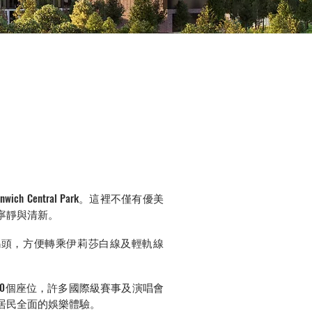
h Central Park。這裡不僅有優美
的寧靜與清新。
城金絲雀碼頭，方便轉乘伊莉莎白線及輕軌線
,000個座位，許多國際級賽事及演唱會
供居民全面的娛樂體驗。