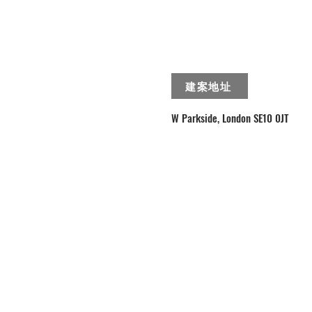
建案地址
W Parkside, London SE10 0JT