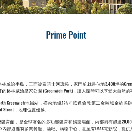
Prime Point
區格林威治半島，三面被泰晤士河環繞，家門前就是佔地3,400坪的Greenwic
格林威治皇家公園 (Greenwich Park)，讓人隨時可以享受大自然
即抵達North Greenwich地鐵站，搭乘地鐵1站即抵達倫敦第二金融
 Street，地理位置優越。
分鐘即抵達O2體育館，是全球著名的多功能體育和娛樂場館，內部擁有超過20
2內部還擁有多間餐廳、酒吧、購物中心，甚至有IMAX電影院，提