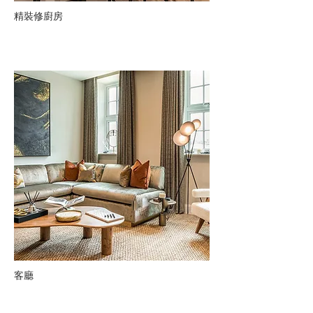
精裝修廚房
​客廳