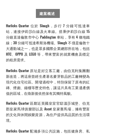
建案概述
Horlicks Quarter 位於 Slough，步行 7 分鐘可抵達車
站，連接伊莉莎白線及火車線。搭乘伊莉莎白線 15
分鐘直達倫敦市中心 Paddington 車站，享有 4 條地鐵
線；30 分鐘可抵達希斯洛機場。Slough 不僅是倫敦十
大通勤城之一，也是眾多國際企業總部所在地，包括
HTC、OPPO 及 LEGO 等，帶來豐富的就業機會及穩定
的租房需求。
Horlicks Quarter 原址是好立客工廠，由伯克利集團翻
新改造，將這座曾經生產著名麥芽飲品的工廠轉變為
現代化住宅社區。開發過程中，特別保留了原有的紅
磚、煙囪、鐘樓等歷史特色，讓這片具有工業遺產價
值的區域，在煥新後依然保有其獨特風貌。
Horlicks Quarter 區鄰近英國皇室官邸溫莎城堡、伯克
郡皇家馬球俱樂部以及 Ascot 皇家賽馬場，擁有豐富
的文化與休閒娛樂資源，為住戶提供高品質的生活環
境。
Horlicks Quarter 配備多項公共設施，包括健身房、私