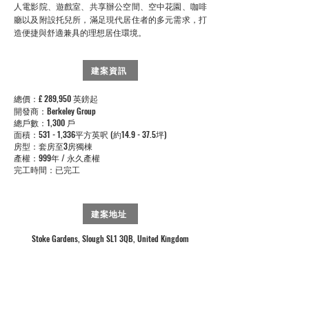
人電影院、遊戲室、共享辦公空間、空中花園、咖啡
廳以及附設托兒所，滿足現代居住者的多元需求，打
造便捷與舒適兼具的理想居住環境。
建案資訊
總價：£ 289,950 英鎊起
開發商：Berkeley Group
總戶數：1,300 戶
面積：531 - 1,336平方英呎 (約14.9 - 37.5坪)
房型：套房至3房獨棟
產權：999年 / 永久產權
完工時間：已完工
建案地址
Stoke Gardens, Slough SL1 3QB, United Kingdom