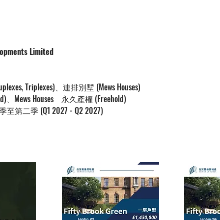
pments Limited
xes, Triplexes)、連排別墅 (Mews Houses)
ld)、Mews Houses 永久產權 (Freehold)
第二季 (Q1 2027 - Q2 2027)