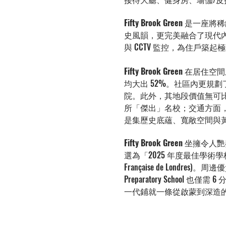
Fifty Brook Green
是一座將稀
史風韻，更完美融合了現代內裝的
與 CCTV 監控，為住戶築
Fifty Brook Green
在居住空間上
均大出 52%。社區內更規劃了
院。此外，其地段價值無可比擬，步行
所「傑出」名校；交通方面，步行 9 
是集歷史底蘊、寬敞空間與
Fifty Brook Green
坐擁令人艷
選為「2025 年度最佳學術學校」的
Française de Londres)。周邊
Preparatory Scho
一代鋪就一條從啟蒙到深造