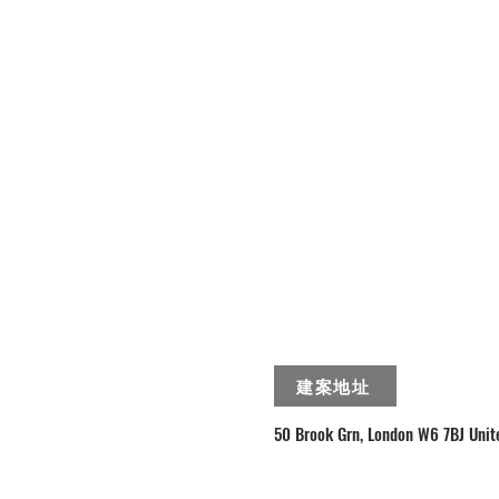
建案地址
50 Brook Grn, London W6 7BJ Uni