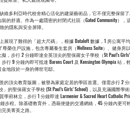
等。
缺維多利亞時代校舍精心活化的建築藝術品，它不僅完整保留了
舒適。作為一處隱密的封閉式社區（Gated Community），
起極致的隱私與安全屏障。
展現了難得的「超大尺碼」，根據 Dataloft 數據，1 房公寓平
尊榮住戶設施，包含專屬養生套房（Wellness Suite）、健
 2 分鐘即達全英頂尖的聖保羅女子學校（St Paul’s Girls’ 
分鐘內即可抵達 Barons Court 及 Kensington Olympi
黃金地段於一身的傳世宅邸。
羨的頂尖教育版圖，被譽為家庭定居的學區首選。
僅需步行 2
聖保羅女子學校 (St Paul’s Girls’ School)，以及充滿國際學
優質學府林立，步行 1 分鐘即達 Larmenier & Sacred Heart Catholic Pri
ol 也僅需 6 分鐘步程。除基礎教育外，憑藉便捷的交通網絡，45 分鐘內
的完美菁英之路。