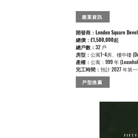
建案資訊
開發商：London Square Develo
​總價：£1,500,000起
總戶數：
32 戶
房型：
公寓1~4房、樓中樓 (Duple
產權：
公寓：999 年 (Leaseho
​​完工時間：
預計 2027 年第一季至
戶型推薦