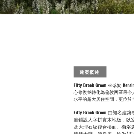
建案概述
Fifty Brook Green
坐落於 Kens
心修復並轉化為倫敦西區最令人
水平的超大居住空間，更位於
由知名建築事
Fifty Brook Green
廳鋪設人字拼實木地板，臥室
及大理石紋複合檯面。衛浴選用 V
接待大廳、健身房、瑜伽/