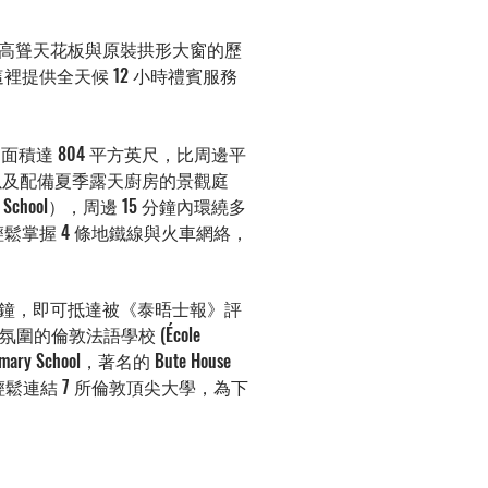
高聳天花板與原裝拱形大窗的歷
這裡提供全天候 12 小時禮賓服務
均面積達 804 平方英尺，比周邊平
身房以及配備夏季露天廚房的景觀庭
School），周邊 15 分鐘內環繞多
a 站，輕鬆掌握 4 條地鐵線與火車網絡，
 分鐘，即可抵達被《泰晤士報》評
術氛圍的倫敦法語學校 (École
mary School，著名的 Bute House
更可輕鬆連結 7 所倫敦頂尖大學，為下