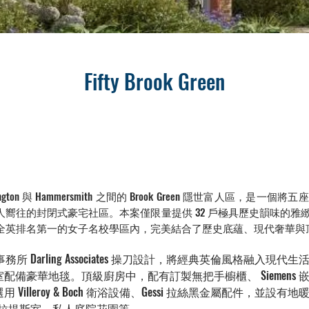
Fifty Brook Green
ington 與 Hammersmith 之間的 Brook Green 隱世富人區
嚮往的封閉式豪宅社區。本案僅限量提供 32 戶極具歷史韻味的雅
全英排名第一的女子名校學區內，完美結合了歷史底蘊、現代奢華與
務所 Darling Associates 操刀設計，將經典英倫風格融入
配備豪華地毯。頂級廚房中，配有訂製無把手櫥櫃、 Siemens
illeroy & Boch 衛浴設備、Gessi 拉絲黑金屬配件，並設
皮拉提斯室、私人庭院花園