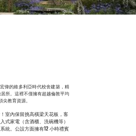
，是一個將五座宏偉的維多利亞時代校舍建築，精
緻居所。這裡不僅擁有超越倫敦平均
頂尖教育資源。
現代生活！室內保留挑高橫梁天花板，客
 嵌入式家電（含酒櫃、洗碗機等）
有地暖系統。公設方面擁有12 小時禮賓