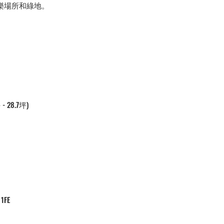
樂場所和綠地。
- 28.7坪)
 1FE