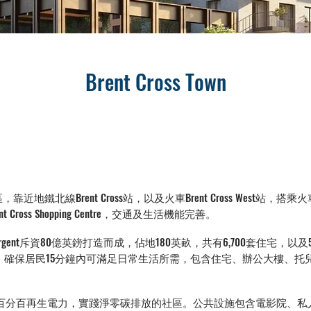
Brent Cross Town
敦北三區，靠近地鐵北線Brent Cross站，以及火車Brent Cross West
ross Shopping Centre，交通及生活機能完善。
名開發商Argent斥資80億英鎊打造而成，佔地180英畝，共有6,700套住
，確保居民15分鐘內可滿足日常生活所需，包含住宅、辦公大樓、托
百分百再生電力，實踐淨零碳排放的社區。公共設施包含電影院、私