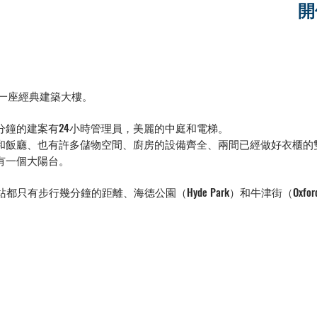
開
園旁的一座經典建築大樓。
分鐘的建案有24小時管理員，美麗的中庭和電梯。
和飯廳、也有許多儲物空間、廚房的設備齊全、兩間已經做好衣櫃的
有一個大陽台。
ngton地鐵站都只有步行幾分鐘的距離、海德公園（Hyde Park）和牛津街（Oxfo