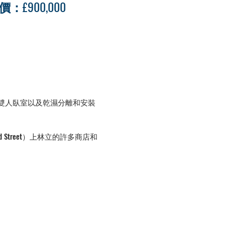
價：£900,000
雙人臥室以及乾濕分離和安裝
rd Street）上林立的許多商店和